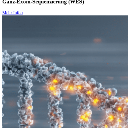
Ganz-Exom-Sequenzierung (WES)
Mehr Info
›