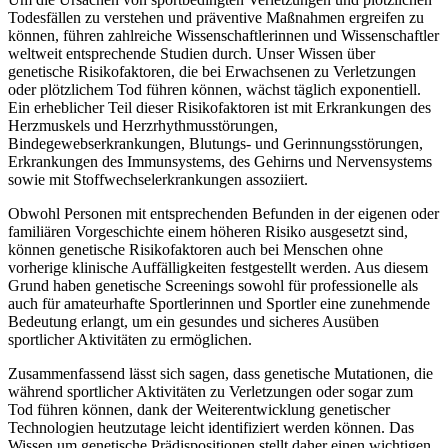
Todesfällen zu verstehen und präventive Maßnahmen ergreifen zu
können, führen zahlreiche Wissenschaftlerinnen und Wissenschaftler
weltweit entsprechende Studien durch. Unser Wissen über
genetische Risikofaktoren, die bei Erwachsenen zu Verletzungen
oder plötzlichem Tod führen können, wächst täglich exponentiell.
Ein erheblicher Teil dieser Risikofaktoren ist mit Erkrankungen des
Herzmuskels und Herzrhythmusstörungen,
Bindegewebserkrankungen, Blutungs- und Gerinnungsstörungen,
Erkrankungen des Immunsystems, des Gehirns und Nervensystems
sowie mit Stoffwechselerkrankungen assoziiert.
Obwohl Personen mit entsprechenden Befunden in der eigenen oder
familiären Vorgeschichte einem höheren Risiko ausgesetzt sind,
können genetische Risikofaktoren auch bei Menschen ohne
vorherige klinische Auffälligkeiten festgestellt werden. Aus diesem
Grund haben genetische Screenings sowohl für professionelle als
auch für amateurhafte Sportlerinnen und Sportler eine zunehmende
Bedeutung erlangt, um ein gesundes und sicheres Ausüben
sportlicher Aktivitäten zu ermöglichen.
Zusammenfassend lässt sich sagen, dass genetische Mutationen, die
während sportlicher Aktivitäten zu Verletzungen oder sogar zum
Tod führen können, dank der Weiterentwicklung genetischer
Technologien heutzutage leicht identifiziert werden können. Das
Wissen um genetische Prädispositionen stellt daher einen wichtigen