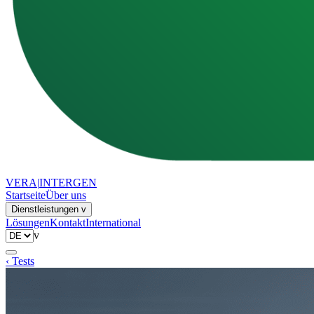
VERA
|
INTERGEN
Startseite
Über uns
Dienstleistungen
v
Lösungen
Kontakt
International
v
‹ Tests