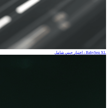
BabySeq XL - اختبار جيني شامل