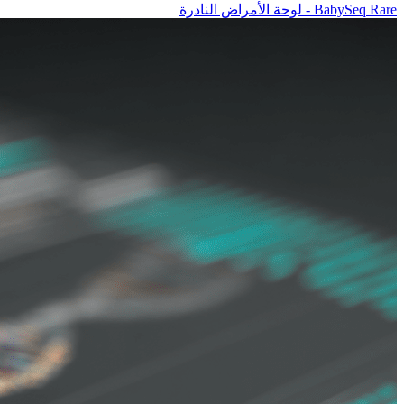
BabySeq Rare - لوحة الأمراض النادرة