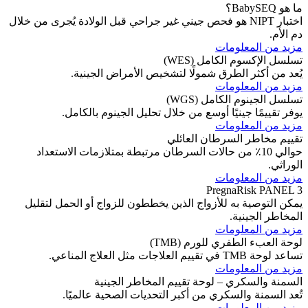
ما هو BabySEQ؟
اختبار NIPT هو فحص جيني غير جراحي قبل الولادة يُجرى من خلال
دم الأم.
مزيد من المعلومات
تسلسل الإكسوم الكامل (WES)
يُعد من أكثر الطرق شمولًا لتشخيص الأمراض الجينية.
مزيد من المعلومات
تسلسل الجينوم الكامل (WGS)
يوفر تقييمًا جينيًا أوسع من خلال تحليل الجينوم بالكامل.
مزيد من المعلومات
تقييم مخاطر السرطان العائلي
حوالي 10٪ من حالات السرطان مرتبطة بمتلازمات الاستعداد
الوراثي.
مزيد من المعلومات
PregnaRisk PANEL 3
يمكن التوصية به للأزواج الذين يخططون للزواج أو الحمل لتقليل
المخاطر الجينية.
مزيد من المعلومات
لوحة العبء الطفري للورم (TMB)
تساعد لوحة TMB في تقييم العلاجات مثل العلاج المناعي.
مزيد من المعلومات
السمنة والسكري – لوحة تقييم المخاطر الجينية
تُعد السمنة والسكري من أكبر التحديات الصحية عالميًا.
مزيد من المعلومات