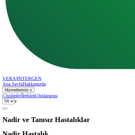
VERA
|
INTERGEN
Ana Sayfa
Hakkımızda
Hizmetlerimiz
v
Çözümler
İletişim
Uluslararası
v
Nadir ve Tanısız Hastalıklar
Nadir Hastalık