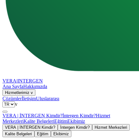
VERA
|
INTERGEN
Ana Sayfa
Hakkımızda
Hizmetlerimiz
v
Çözümler
İletişim
Uluslararası
v
VERA | İNTERGEN Kimdir?
İntergen Kimdir?
Hizmet
Merkezleri
Kalite Belgeleri
Eğitim
Ekibimiz
VERA | İNTERGEN Kimdir?
İntergen Kimdir?
Hizmet Merkezleri
Kalite Belgeleri
Eğitim
Ekibimiz