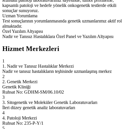
Ruhsatlı patoloji laboratuvarımız sayesinde, tümör profilleme,
kapsamlı patoloji ve hedefe yönelik onkogenetik testlerde etkili
sonuçlar sunuyoruz.
Uzman Yorumlama
Test sonuçlarının yorumlanmasında genetik uzmanlarımız aktif rol
almaktadır.
Özel Yazılım Altyapısı
Nadir ve Tanısız Hastalıklara Özel Panel ve Yazılım Altyapısı
Hizmet Merkezleri
1
1. Nadir ve Tanısız Hastalıklar Merkezi
Nadir ve tanısız hastalıkların teşhisinde uzmanlaşmış merkez
2
2. Genetik Merkezi
Genetik Kliniği
Ruhsat No: GDHM-SM/06.10/02
3
3. Sitogenetik ve Moleküler Genetik Laboratuvarları
İleri düzey genetik analiz laboratuvarları
4
4. Patoloji Merkezi
Ruhsat No: 235-P-Y/1
5