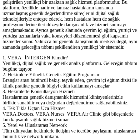
geliştirilen yenilikçi bir uzaktan sağlık hizmeti platformudur. Bu
platform, özellikle nadir ve tanısız hastalıkların tanısında
uzmanlaşmış genetik değerlendirme süreçlerini dijital sağlık
teknolojileriyle entegre ederek, hem hastalara hem de sağlık
profesyonellerine ileri düzeyde danışmanlık ve hizmet sunmayı
amaçlamaktadır. Ayrıca genetik alanında çevrim içi eğitim, yurtiçi ve
yurtdışı uzmanlarla vaka konseyleri düzenlenmesi gibi kapsamlı
hizmetler sunar. Yalnızca bir genetik danışmanlık merkezi değil, aynı
zamanda geleceğin tıbbını şekillendiren yenilikçi bir sistemdir.
1. VERA | İNTERGEN Kimdir?
Yenilikçi, dijital sağlık ve genetik analiz platformu. Geleceğin tıbbını
bugüne taşıyor.
2. Hekimlere Yönelik Genetik Eğitim Programları
Branşlar arası bütüncül bakışı teşvik eden, çevrim içi eğitim dizisi ile
klinik pratikte genetik bilgiyi etkin kullanmayı amaçlar.
3. Hekimlerle Konsültasyon Hizmeti
Hastalarınıza genetik danışmanlık hizmetini klinisyenlerinizle
birlikte sunabilir veya doğrudan değerlendirme sağlayabilirsiniz.
4. Tek Tıkla Uçtan Uca Hizmet
VERA Doctors, VERA Nurses, VERA Air Clinic gibi bileşenlerle
tam kapsamlı sağlık hizmeti sunar.
5. Yerel ve Uluslararası Network
Tüm dünyadan hekimlerle iletişim ve tecrübe paylaşımı, uluslararası
tanınırlık ve network imkanı.