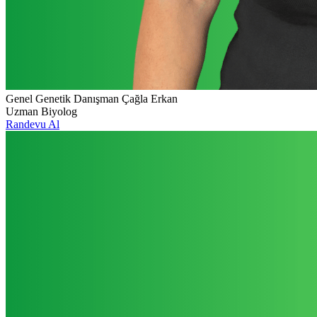
Genel Genetik Danışman Çağla Erkan
Uzman Biyolog
Randevu Al