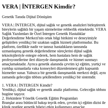
VERA | İNTERGEN Kimdir?
Genetik Tanıda Dijital Dönüşüm
VERA | İNTERGEN, dijital sağlık ve genetik analizleri birleştirerek
bireylerin sağlıklı bir yaşam sürmelerine rehberlik etmektedir. VERA
Sağlık Yazılımları ile Özel İntergen Genetik Hastalıklar
Değerlendirme Merkezi'nin ortak bilgi birikimi ve deneyimiyle
geliştirilen yenilikçi bir uzaktan sağlık hizmeti platformudur. Bu
platform, özellikle nadir ve tanısız hastalıkların tanısında
uzmanlaşmış genetik değerlendirme süreçlerini dijital sağlık
teknolojileriyle entegre ederek, hem hastalara hem de sağlık
profesyonellerine ileri düzeyde danışmanlık ve hizmet sunmayı
amaçlamaktadır. Ayrıca genetik alanında çevrim içi eğitim, yurtiçi ve
yurtdışı uzmanlarla vaka konseyleri düzenlenmesi gibi kapsamlı
hizmetler sunar. Yalnızca bir genetik danışmanlık merkezi değil, aynı
zamanda geleceğin tıbbını şekillendiren yenilikçi bir sistemdir.
1. VERA | İNTERGEN Kimdir?
Yenilikçi, dijital sağlık ve genetik analiz platformu. Geleceğin tıbbını
bugüne taşıyor.
2. Hekimlere Yönelik Genetik Eğitim Programları
Branşlar arası bütüncül bakışı teşvik eden, çevrim içi eğitim dizisi ile
klinik pratikte genetik bilgiyi etkin kullanmayı amaçlar.