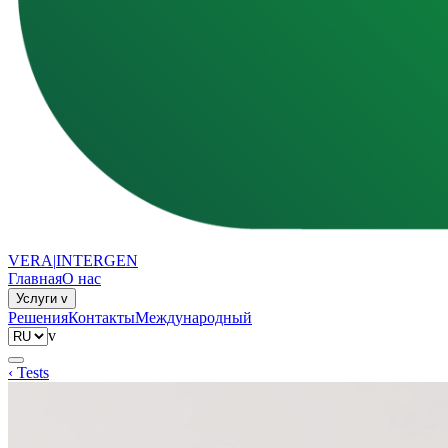
VERA
|
INTERGEN
Главная
О нас
Услуги
v
Решения
Контакты
Международный
v
‹ Tests