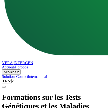
VERA
|
INTERGEN
Accueil
À propos
Services
v
Solutions
Contact
International
v
Formations sur les Tests
Génétiques et les Maladies